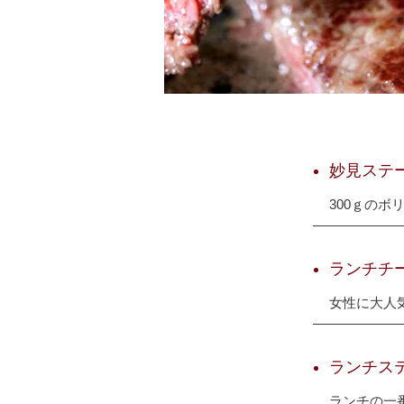
妙見ステ
300ｇの
ランチチ
女性に大人
ランチス
ランチの一