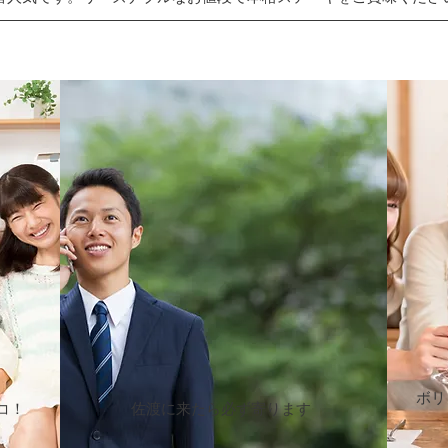
ボリ
コ！
佐渡に来たら必ず寄ります